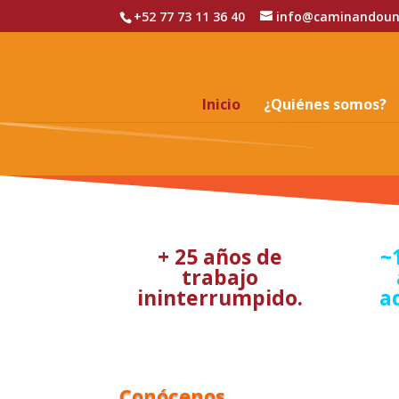
+52 77 73 11 36 40
info@caminandoun
Inicio
¿Quiénes somos?
+ 25 años de
~
trabajo
ininterrumpido.
a
Conócenos…