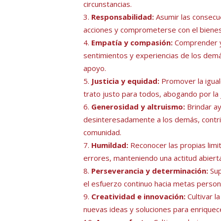
circunstancias.
Responsabilidad:
Asumir las consecue
acciones y comprometerse con el bienest
Empatía y compasión:
Comprender y
sentimientos y experiencias de los dem
apoyo.
Justicia y equidad:
Promover la igua
trato justo para todos, abogando por la ju
Generosidad y altruismo:
Brindar a
desinteresadamente a los demás, contri
comunidad.
Humildad:
Reconocer las propias limi
errores, manteniendo una actitud abierta
Perseverancia y determinación:
Sup
el esfuerzo continuo hacia metas persona
Creatividad e innovación:
Cultivar l
nuevas ideas y soluciones para enriquece