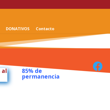
DONATIVOS
Contacto

 al
85% de
permanencia